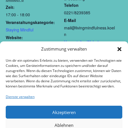
Telefon
Zeit:
0221/8239385
17:00 - 18:00
E-Mail
Veranstaltungskategorie:
mail@livingmindfulness.koel
Staying Mindful
n
Website:
Veranstalter-Website
https://livingmindfulness.koe
anzeigen
Zustimmung verwalten
ln/staying-mindful-online/
VERANSTALTUNGSORT
Um dir ein optimales Erlebnis zu bieten, verwenden wir Technologien wie
Cookies, um Geräteinformationen zu speichern und/oder darauf
Online
zuzugreifen. Wenn du diesen Technologien zustimmst, können wir Daten
wie das Surfverhalten oder eindeutige IDs auf dieser Website
verarbeiten. Wenn du deine Zustimmung nicht erteilst oder zurückziehst,
Living Mindfulness ONLINE – 8
Ein guter Tag ONLINE –
können bestimmte Merkmale und Funktionen beeinträchtigt werden.
Achtsamkeits-Schnupperkurs
Wochen Achtsamkeitskurs
Dienste verwalten
Akzeptieren
Ablehnen