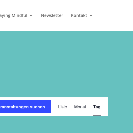
aying Mindful
Newsletter
Kontakt
Veranstaltung
Ansichten-
eranstaltungen suchen
Liste
Monat
Tag
Navigation