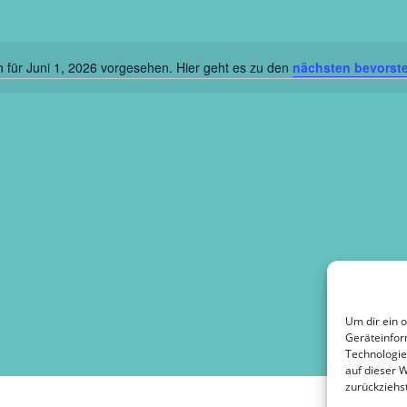
 für Juni 1, 2026 vorgesehen. Hier geht es zu den
nächsten bevorst
Hinweis
Um dir ein 
Geräteinfor
Technologie
auf dieser 
zurückziehs