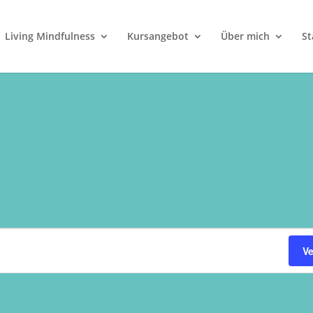
Living Mindfulness
Kursangebot
Über mich
St
V